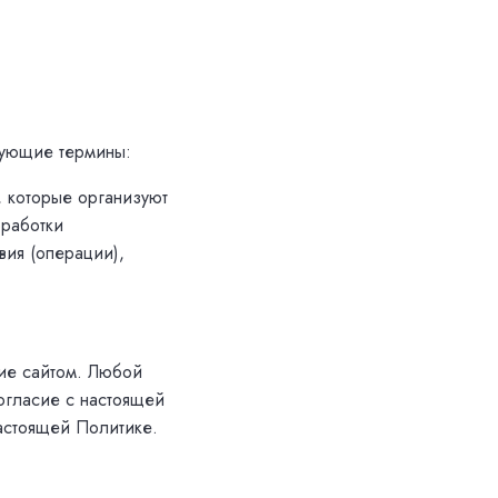
дующие термины:
, которые организуют
бработки
вия (операции),
ние сайтом. Любой
огласие с настоящей
астоящей Политике.