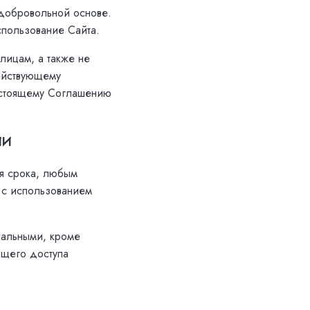
 добровольной основе.
спользование Сайта.
лицам, а также не
ействующему
настоящему Соглашению
ИИ
ия срока, любым
 с использованием
иальными, кроме
бщего доступа