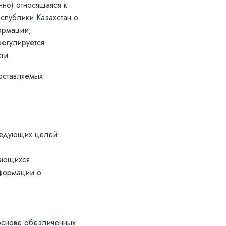
но) относящаяся к
спублики Казахстан о
ормации,
регулируется
ти.
оставляемых
ледующих целей:
сающихся
нформации о
 основе обезличенных