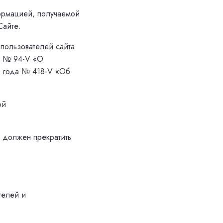
формацией, получаемой
Сайте.
 пользователей сайта
да № 94-V «О
5 года № 418-V «Об
ой
ь должен прекратить
телей и