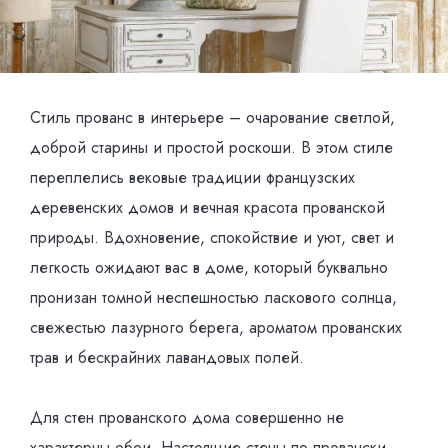
Стиль прованс в интерьере – очарование светлой,
доброй старины и простой роскоши. В этом стиле
переплелись вековые традиции французских
деревенских домов и вечная красота прованской
природы. Вдохновение, спокойствие и уют, свет и
легкость ожидают вас в доме, который буквально
пронизан томной неспешностью ласкового солнца,
свежестью лазурного берега, ароматом прованских
трав и бескрайних лавандовых полей.
Для стен прованского дома совершенно не
характерны обои. Настоящие стены по-провански