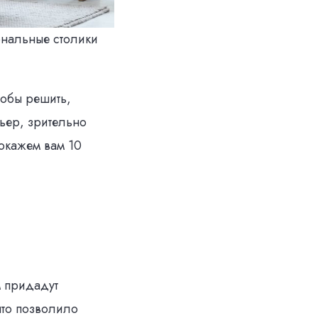
рнальные столики
тобы решить,
рьер, зрительно
покажем вам 10
м придадут
что позволило