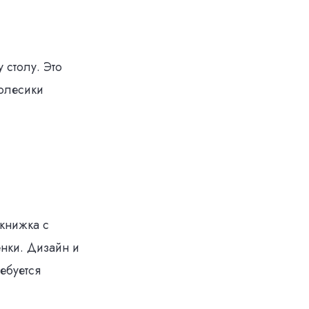
 столу. Это
колесики
книжка с
енки. Дизайн и
ебуется