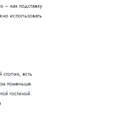
о – как подставку
жно использовать
 столик, есть
ом поменьше.
той гостиной.
я