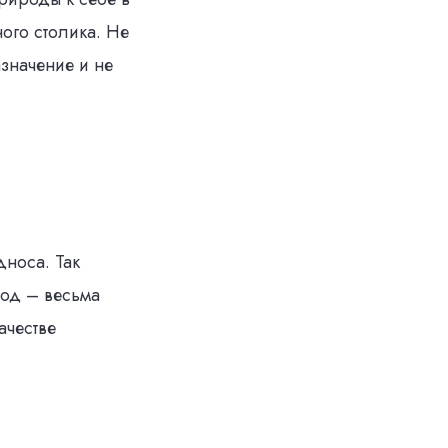
ого столика. Не
азначение и не
носа. Так
ход – весьма
ачестве