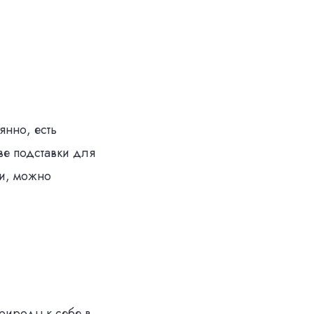
янно, есть
ве подставки для
ти, можно
природы к себе в